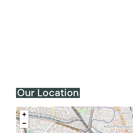
Our Location
+
−