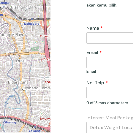
akan kamu pilih.
Nama
*
Email
*
Email
No. Telp
*
0 of 13 max characters.
Interest Meal Packa
Detox Weight Loss