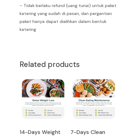
Jakarta Personalize
– ‎Tidak berlaku refund (uang tunai) untuk paket
Bandung
katering yang sudah di pesan, dan pergantian
Jakarta Cake &
Bali
paket hanya dapat dialihkan dalam bentuk
Merchandise
katering
Related products
Add To Cart
Add To Cart
14-Days Weight
7-Days Clean