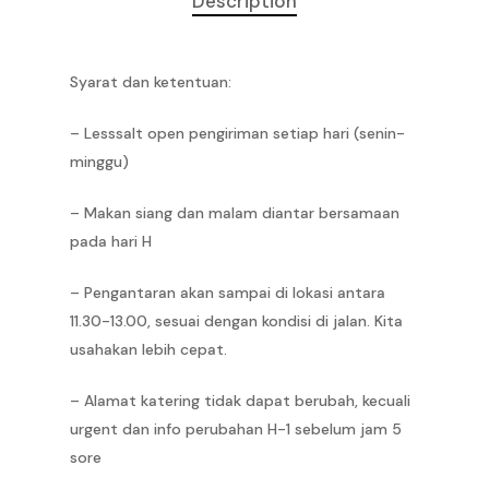
Description
Syarat dan ketentuan:
– Lesssalt open pengiriman setiap hari (senin-
Home
minggu)
Our Story
– Makan siang dan malam diantar bersamaan
pada hari H
Pricelist
– ‎Pengantaran akan sampai di lokasi antara
FAQ
Pricelist Jakarta
11.30-13.00, sesuai dengan kondisi di jalan. Kita
Jakarta Clean Eating
Pricelist Bandung
Order
usahakan lebih cepat.
Jakarta Detox Weigh
Pricelist Surabaya
Contact Us
Jakarta
– Alamat katering tidak dapat berubah, kecuali
Jakarta High Protei
Pricelist Medan
urgent dan info perubahan H-1 sebelum jam 5
Medan
Article
sore
Jakarta Pregnancy
Pricelist Bali
Surabaya