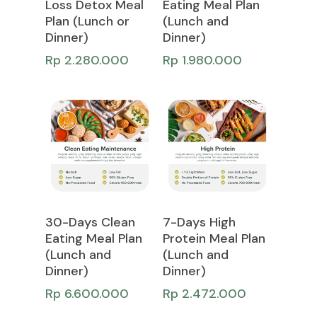
Loss Detox Meal
Eating Meal Plan
Plan (Lunch or
(Lunch and
Dinner)
Dinner)
Rp
2.280.000
Rp
1.980.000
Add To Cart
Add To Cart
30-Days Clean
7-Days High
Eating Meal Plan
Protein Meal Plan
(Lunch and
(Lunch and
Dinner)
Dinner)
Rp
6.600.000
Rp
2.472.000