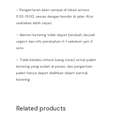
Home
– ‎Pengantaran akan sampai di lokasi antara
11.30-13.00, sesuai dengan kondisi di jalan. Kita
Our Story
usahakan lebih cepat.
Pricelist
– Alamat katering tidak dapat berubah, kecuali
FAQ
Pricelist Jakarta
urgent dan info perubahan H-1 sebelum jam 5
sore
Jakarta Clean Eating
Pricelist Bandung
Order
Jakarta Detox Weigh
– ‎Tidak berlaku refund (uang tunai) untuk paket
Pricelist Surabaya
Contact Us
Jakarta
katering yang sudah di pesan, dan pergantian
Jakarta High Protei
Pricelist Medan
Medan
paket hanya dapat dialihkan dalam bentuk
Article
Jakarta Pregnancy
Pricelist Bali
katering
Surabaya
Jakarta Personalize
Bandung
Jakarta Cake &
Bali
Merchandise
Related products