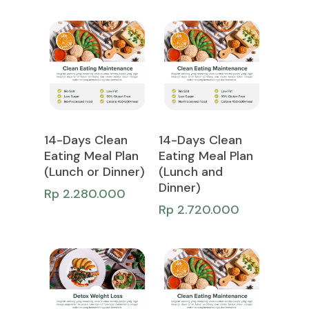
Add To Cart
Add To Cart
14-Days Clean
14-Days Clean
Eating Meal Plan
Eating Meal Plan
(Lunch or Dinner)
(Lunch and
Dinner)
Rp
2.280.000
Rp
2.720.000