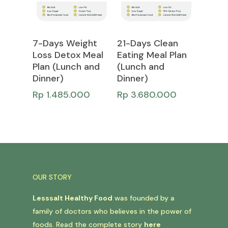
Add To Cart
Add To Cart
7-Days Weight
21-Days Clean
Loss Detox Meal
Eating Meal Plan
Plan (Lunch and
(Lunch and
Dinner)
Dinner)
Rp
1.485.000
Rp
3.680.000
OUR STORY
Lesssalt Healthy Food
was founded by a
family of doctors who believes in the power of
foods. Read the complete story
here